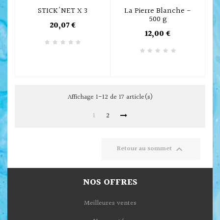
STICK'NET X 3
La Pierre Blanche -
500 g
20,07 €
12,00 €
Affichage 1-12 de 17 article(s)
1
2

Retour au sommet
NOS OFFRES
Meilleures ventes